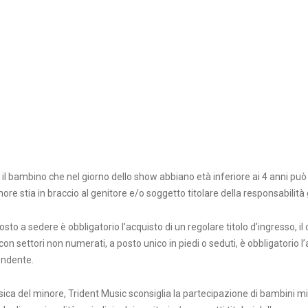
, il bambino che nel giorno dello show abbiano età inferiore ai 4 anni pu
re stia in braccio al genitore e/o soggetto titolare della responsabilità g
osto a sedere è obbligatorio l’acquisto di un regolare titolo d’ingresso, i
con settori non numerati, a posto unico in piedi o seduti, è obbligatorio l
pondente.
fisica del minore, Trident Music sconsiglia la partecipazione di bambini mi