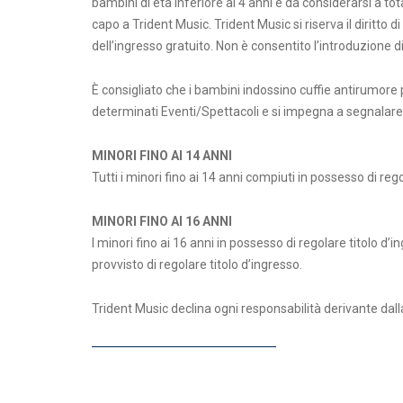
bambini di età inferiore ai 4 anni è da considerarsi a tot
capo a Trident Music. Trident Music si riserva il diritto
dell’ingresso gratuito. Non è consentito l’introduzione di
È consigliato che i bambini indossino cuffie antirumore per
determinati Eventi/Spettacoli e si impegna a segnalare
MINORI FINO AI
14 ANNI
Tutti i minori fino ai 14 anni compiuti in possesso di 
MINORI FINO AI 16 ANNI
I minori fino ai 16 anni in possesso di regolare titolo
provvisto di regolare titolo d’ingresso.
Trident Music declina ogni responsabilità derivante d