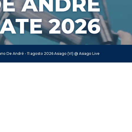
DE ANDRÉ
ATE 2026
iano De André - 11 agosto 2026 Asiago (VI) @ Asiago Live