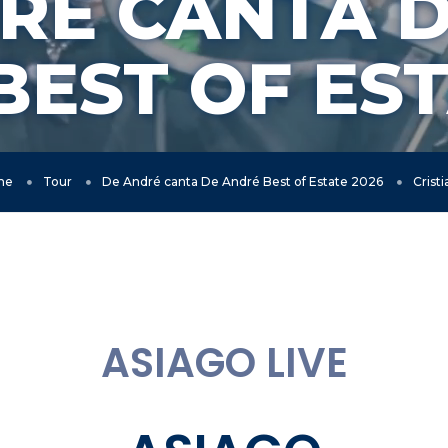
RÉ CANTA 
BEST OF EST
me
Tour
De André canta De André Best of Estate 2026
Crist
ASIAGO LIVE