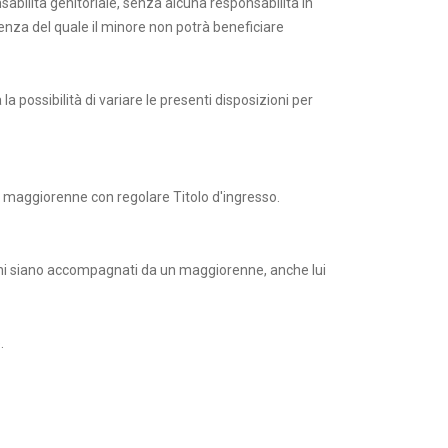
onsabilità genitoriale, senza alcuna responsabilità in
senza del quale il minore non potrà beneficiare
la possibilità di variare le presenti disposizioni per
to maggiorenne con regolare Titolo d'ingresso.
renni siano accompagnati da un maggiorenne, anche lui
e.