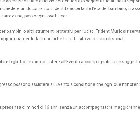
ale discrezionalità e giudizio dei genitori e/o soggetti titolari della resp
 di richiedere un documento d’identità accertante l’età del bambino, in as
 carrozzine, passeggini, ovetti, ecc.
 bambini o altri strumenti protettivi per l’udito. Trident Music si riserva 
 opportunamente tali modifiche tramite sito web e canali social.
regolare biglietto devono assistere all'Evento accompagnati da un sogget
 d’ingresso possono assistere all’Evento a condizione che ogni due mino
alla presenza di minori di 16 anni senza un accompagnatore maggiorenn