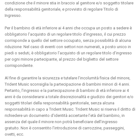
condizione che il minore stia in braccio al genitore e/o soggetto titolare
della responsabilità genitoriale, e provvisto di regolare Titolo di
Ingresso.
Per il bambino di età inferiore ai 4 anni che occupa un posto a sedere è
obbligatorio l’acquisto di un regolare titolo d’ingresso, il cui prezzo
corrisponde a quello del settore occupato, senza possibilità di alcuna
riduzione. Nel caso di eventi con settori non numerati, a posto unico in
piedi o seduti, è obbligatorio l’acquisto di un regolare titolo d’ingresso
per ogni minore partecipante, al prezzo del biglietto del settore
corrispondente.
Al fine di garantire la sicurezza e tutelare l’incolumità fisica del minore,
Trident Music sconsiglia la partecipazione di bambini minori di 4 anni.
Pertanto, l’ingresso e la partecipazione di bambini di età inferiore ai 4
anni è da considerarsi a totale discrezionalità e giudizio dei genitori e/o
soggetti titolari della responsabilità genitoriale, senza alcuna
responsabilità in capo a Trident Music. Trident Music si riserva il diritto di
richiedere un documento d’identità accertante l’età del bambino, in
assenza del quale il minore non potrà beneficiare dell’ingresso
gratuito. Non è consentito l’introduzione di carrozzine, passeggini,
ovetti, ecc.