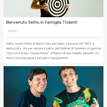
Benvenuto Sethu in Famiglia Trident!
SETHU
Sethu, nome d'arte di Marco De Lauri (nato a Savona nel 1997), è
elettrizzato: sta per calcare il palco del Festival di Sanremo in gara tra
i big con il brano "Cause Perse", al fianco di suo fratello gemello Jiz
che lo accompagnerà sul palco impugnando…