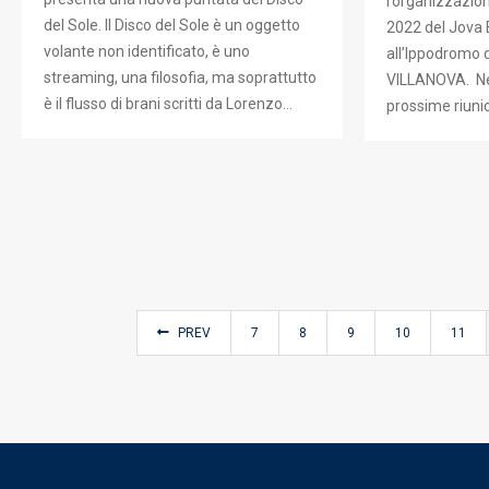
l’organizzazion
del Sole. Il Disco del Sole è un oggetto
2022 del Jova
volante non identificato, è uno
all’Ippodromo 
streaming, una filosofia, ma soprattutto
VILLANOVA. Nel 
è il flusso di brani scritti da Lorenzo…
prossime riunio
PREV
7
8
9
10
11