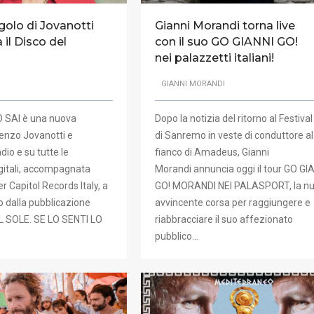
ngolo di Jovanotti
Gianni Morandi torna live
 il Disco del
con il suo GO GIANNI GO!
nei palazzetti italiani!
GIANNI MORANDI
O SAI è una nuova
Dopo la notizia del ritorno al Festival
enzo Jovanotti e
di Sanremo in veste di conduttore al
adio e su tutte le
fianco di Amadeus, Gianni
gitali, accompagnata
Morandi annuncia oggi il tour GO GI
er Capitol Records Italy, a
GO! MORANDI NEI PALASPORT, la n
 dalla pubblicazione
avvincente corsa per raggiungere e
L SOLE. SE LO SENTI LO
riabbracciare il suo affezionato
pubblico…