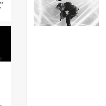
ani
a
o
ico