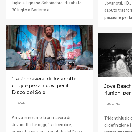
luglio a Lignano Sabbiadoro, di sabato
Jovanotti, il DJ
30 luglio a Barletta e…
saputo trasfor
passione per la
'La Primavera' di Jovanotti:
cinque pezzi nuovi per il
Jova Beach 
Disco del Sole
riunioni pe
JOVANOTTI
JOVANOTTI
Arriva in inverno la primavera di
Trident Music 
Jovanotti che oggi, 17 dicembre,
di definizione i
presenta una nuova puntata del Disco