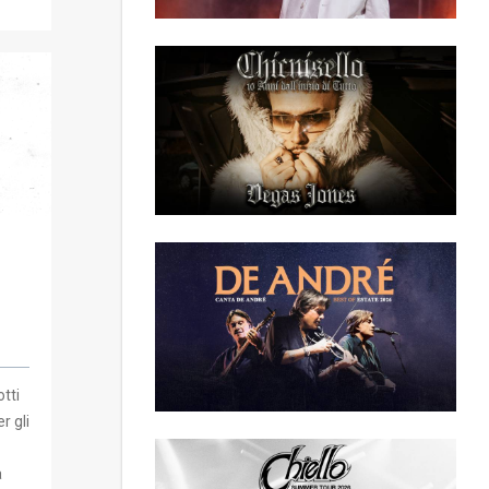
tti
r gli
a