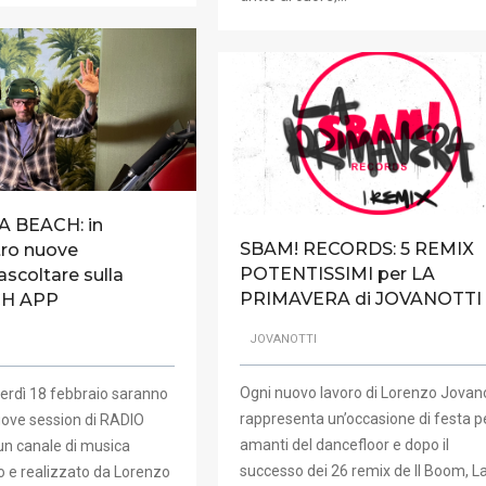
A BEACH: in
SBAM! RECORDS: 5 REMIX
tro nuove
POTENTISSIMI per LA
ascoltare sulla
PRIMAVERA di JOVANOTTI
CH APP
JOVANOTTI
Ogni nuovo lavoro di Lorenzo Jovano
erdì 18 febbraio saranno
rappresenta un’occasione di festa pe
nuove session di RADIO
amanti del dancefloor e dopo il
n canale di musica
successo dei 26 remix de Il Boom, L
o e realizzato da Lorenzo