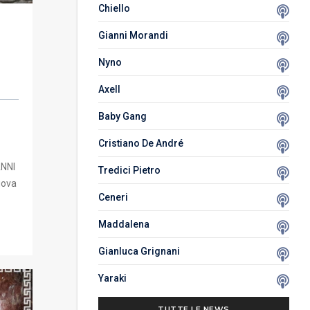
Chiello
Gianni Morandi
Nyno
Axell
Baby Gang
Cristiano De André
ANNI
Tredici Pietro
uova
Ceneri
Maddalena
Gianluca Grignani
Yaraki
TUTTE LE NEWS