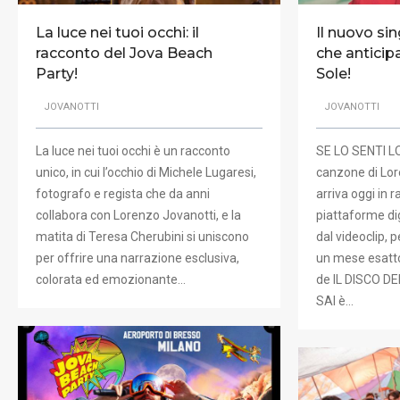
La luce nei tuoi occhi: il
Il nuovo si
racconto del Jova Beach
che anticipa
Party!
Sole!
JOVANOTTI
JOVANOTTI
La luce nei tuoi occhi è un racconto
SE LO SENTI L
unico, in cui l’occhio di Michele Lugaresi,
canzone di Lor
fotografo e regista che da anni
arriva oggi in r
collabora con Lorenzo Jovanotti, e la
piattaforme di
matita di Teresa Cherubini si uniscono
dal videoclip, p
per offrire una narrazione esclusiva,
un mese esatto
colorata ed emozionante…
de IL DISCO DE
SAI è…