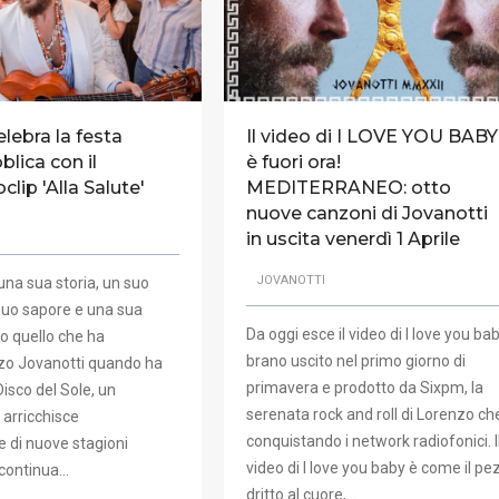
elebra la festa
Il video di I LOVE YOU BABY
blica con il
è fuori ora!
lip 'Alla Salute'
MEDITERRANEO: otto
nuove canzoni di Jovanotti
in uscita venerdì 1 Aprile
JOVANOTTI
una sua storia, un suo
uo sapore e una sua
Da oggi esce il video di I love you baby
to quello che ha
brano uscito nel primo giorno di
zo Jovanotti quando ha
primavera e prodotto da Sixpm, la
isco del Sole, un
serenata rock and roll di Lorenzo ch
 arricchisce
conquistando i network radiofonici. I
 di nuove stagioni
video di I love you baby è come il pe
 continua…
dritto al cuore,…