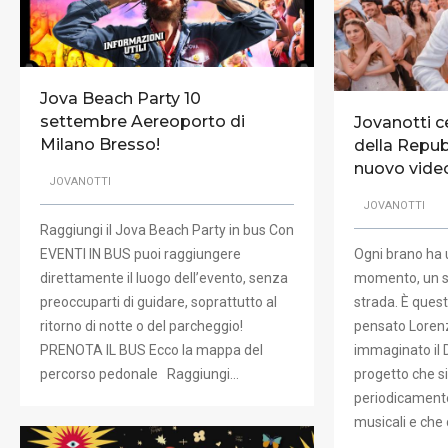
Jova Beach Party 10
settembre Aereoporto di
Jovanotti c
Milano Bresso!
della Repub
nuovo videoc
JOVANOTTI
JOVANOTTI
Raggiungi il Jova Beach Party in bus Con
EVENTI IN BUS puoi raggiungere
Ogni brano ha 
direttamente il luogo dell’evento, senza
momento, un s
preoccuparti di guidare, soprattutto al
strada. È ques
ritorno di notte o del parcheggio!
pensato Loren
PRENOTA IL BUS Ecco la mappa del
immaginato il D
percorso pedonale Raggiungi…
progetto che si
periodicamente
musicali e che