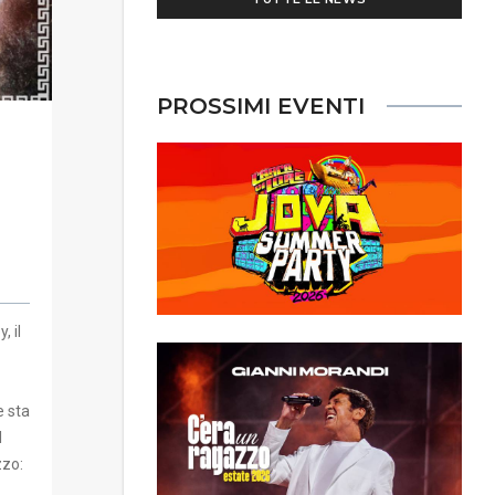
PROSSIMI EVENTI
, il
e sta
l
zzo: