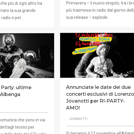
Primavera – il nuovo singolo, tra i br
 che più di ogni altro ha
più trasmessi in radio dal giorno dell
mare la sua grande
sua release – esplode…
 radio e per…
Annunciate le date dei due
Party: ultime
concerti esclusivi di Lorenz
r Albenga
Jovanotti per RI-PARTY-
AMO!
JOVANOTTI
comunica che sono in via
 dettagli tecnici per
Si terranno il 12 novembre all’Atlant