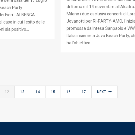
e della data del 17 Luglio
di Roma e il 14 novembre all’Alcatra
 Beach Party
Milano i due esclusivi concerti di Lo
dei Fiori - ALBENGA
Jovanotti per RI-PARTY-AMO, l’inizia
caso in cui l’esito delle
promossa da Intesa Sanpaolo e WW
ni sia positivo…
Italia insieme a Jova Beach Party, c
ha l’obiettivo…
12
13
14
15
16
17
NEXT