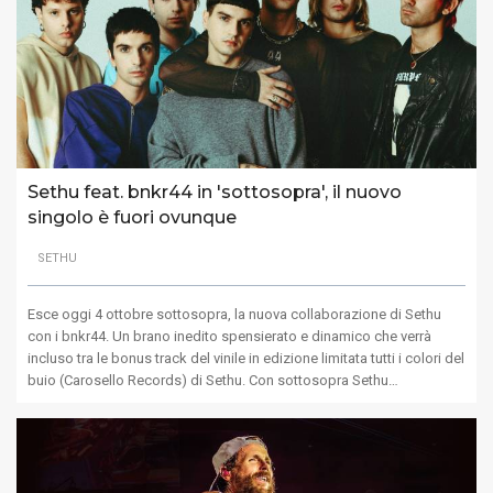
Sethu feat. bnkr44 in 'sottosopra', il nuovo
singolo è fuori ovunque
SETHU
Esce oggi 4 ottobre sottosopra, la nuova collaborazione di Sethu
con i bnkr44. Un brano inedito spensierato e dinamico che verrà
incluso tra le bonus track del vinile in edizione limitata tutti i colori del
buio (Carosello Records) di Sethu. Con sottosopra Sethu…