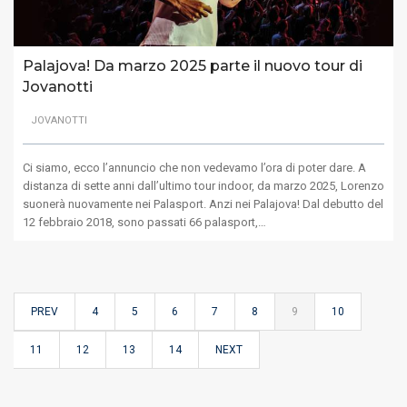
Palajova! Da marzo 2025 parte il nuovo tour di
Jovanotti
JOVANOTTI
Ci siamo, ecco l’annuncio che non vedevamo l’ora di poter dare. A
distanza di sette anni dall’ultimo tour indoor, da marzo 2025, Lorenzo
suonerà nuovamente nei Palasport. Anzi nei Palajova! Dal debutto del
12 febbraio 2018, sono passati 66 palasport,…
PREV
4
5
6
7
8
9
10
11
12
13
14
NEXT