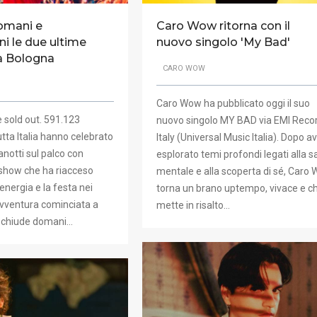
domani e
Caro Wow ritorna con il
 le due ultime
nuovo singolo 'My Bad'
 a Bologna
CARO WOW
Caro Wow ha pubblicato oggi il suo
e sold out. 591.123
nuovo singolo MY BAD via EMI Reco
utta Italia hanno celebrato
Italy (Universal Music Italia). Dopo a
vanotti sul palco con
esplorato temi profondi legati alla s
show che ha riacceso
mentale e alla scoperta di sé, Caro
’energia e la festa nei
torna un brano uptempo, vivace e c
avventura cominciata a
mette in risalto…
i chiude domani…