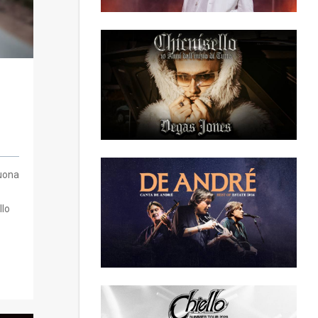
suona
llo