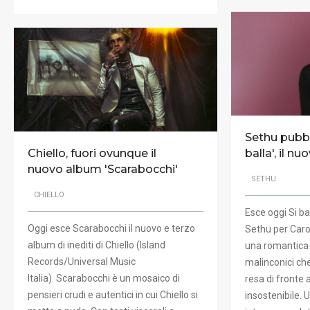
Sethu pubbl
Chiello, fuori ovunque il
balla', il n
nuovo album 'Scarabocchi'
SETHU
CHIELLO
Esce oggi Si bal
Oggi esce Scarabocchi il nuovo e terzo
Sethu per Caros
album di inediti di Chiello (Island
una romantica 
Records/Universal Music
malinconici ch
Italia). Scarabocchi è un mosaico di
resa di fronte 
pensieri crudi e autentici in cui Chiello si
insostenibile.