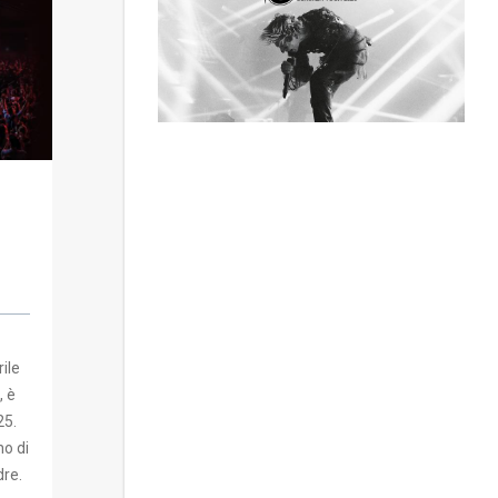
ile
, è
25.
no di
dre.