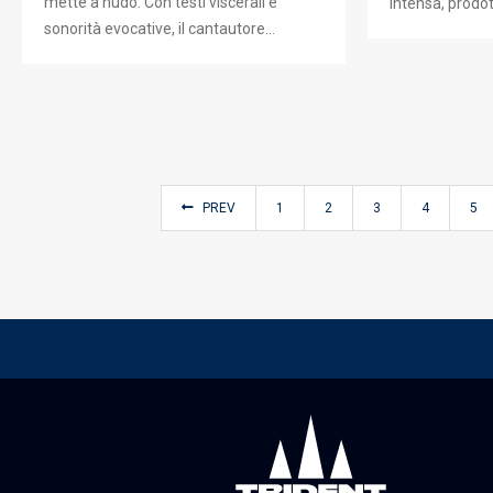
mette a nudo. Con testi viscerali e
intensa, prodo
sonorità evocative, il cantautore…
PREV
1
2
3
4
5