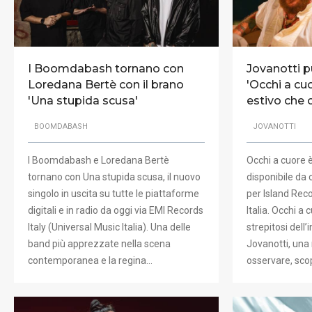
I Boomdabash tornano con
Jovanotti p
Loredana Bertè con il brano
'Occhi a cuo
'Una stupida scusa'
estivo che 
BOOMDABASH
JOVANOTTI
I Boomdabash e Loredana Bertè
Occhi a cuore è
tornano con Una stupida scusa, il nuovo
disponibile da o
singolo in uscita su tutte le piattaforme
per Island Rec
digitali e in radio da oggi via EMI Records
Italia. Occhi a
Italy (Universal Music Italia). Una delle
strepitosi dell’
band più apprezzate nella scena
Jovanotti, una
contemporanea e la regina…
osservare, sco