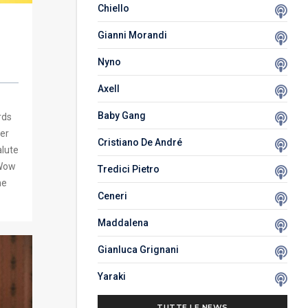
Chiello
Gianni Morandi
Nyno
Axell
Baby Gang
rds
ver
Cristiano De André
alute
 Wow
Tredici Pietro
he
Ceneri
Maddalena
Gianluca Grignani
Yaraki
TUTTE LE NEWS