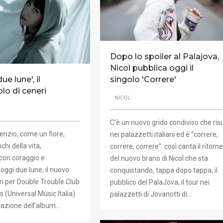
Dopo lo spoiler al Palajova,
Nicol pubblica oggi il
ue lune', il
singolo 'Correre'
lo di ceneri
NICOL
C’è un nuovo grido condiviso che ri
lenzio, come un fiore,
nei palazzetti italiani ed è “correre,
chi della vita,
correre, correre”: così canta il ritorne
con coraggio e
del nuovo brano di Nicol che sta
oggi due lune, il nuovo
conquistando, tappa dopo tappa, il
ri per Double Trouble Club
pubblico del PalaJova, il tour nei
s (Universal Music Italia).
palazzetti di Jovanotti di…
cazione dell’album…