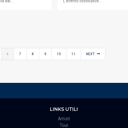
tta dal…
L’evento costituisce…
6
7
8
9
10
11
NEXT
LINKS UTILI
Artisti
Tour