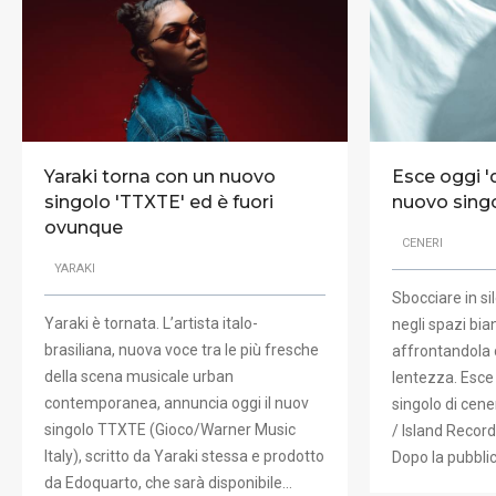
Yaraki torna con un nuovo
Esce oggi 'd
singolo 'TTXTE' ed è fuori
nuovo singo
ovunque
CENERI
YARAKI
Sbocciare in si
Yaraki è tornata. L’artista italo-
negli spazi bian
brasiliana, nuova voce tra le più fresche
affrontandola 
della scena musicale urban
lentezza. Esce 
contemporanea, annuncia oggi il nuov
singolo di cene
singolo TTXTE (Gioco/Warner Music
/ Island Record
Italy), scritto da Yaraki stessa e prodotto
Dopo la pubbli
da Edoquarto, che sarà disponibile…