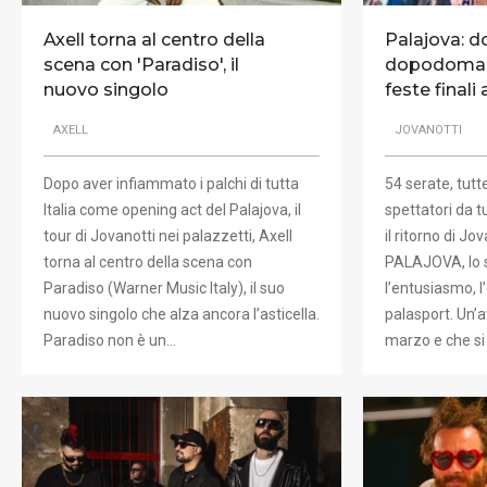
Axell torna al centro della
Palajova: 
scena con 'Paradiso', il
dopodomani
nuovo singolo
feste finali
AXELL
JOVANOTTI
Dopo aver infiammato i palchi di tutta
54 serate, tutt
Italia come opening act del Palajova, il
spettatori da t
tour di Jovanotti nei palazzetti, Axell
il ritorno di Jo
torna al centro della scena con
PALAJOVA, lo 
Paradiso (Warner Music Italy), il suo
l’entusiasmo, l
nuovo singolo che alza ancora l’asticella.
palasport. Un’
Paradiso non è un…
marzo e che s