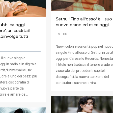
Sethu, 'Fino all'osso' è il suo
ubblica oggi
nuovo brano ed esce oggi
re', un cocktail
SETHU
coinvolge tutti
Nuovi colori e sonorità pop nel nuov
singolo Fino all’osso di Sethu, in usci
 il nuovo singolo
oggi per Carosello Records. Nonost
ggi in radio e in digitale
il titolo non tradisca il tenore crudo e
ords/Universal Music
viscerale dei precedenti capitoli
 cuore è uno dei pezzi più
discografici, la nuova canzone del
intera discografia di
cantautore savonese vira…
 nuova parte da
prire e amare de…