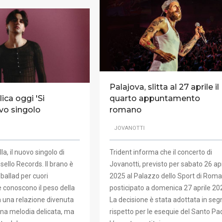
Palajova, slitta al 27 aprile il
ica oggi 'Si
quarto appuntamento
uovo singolo
romano
JOVANOTTI
la, il nuovo singolo di
Trident informa che il concerto di
ello Records. Il brano è
Jovanotti, previsto per sabato 26 apr
ballad per cuori
2025 al Palazzo dello Sport di Roma
e conoscono il peso della
posticipato a domenica 27 aprile 20
a una relazione divenuta
La decisione è stata adottata in seg
 Una melodia delicata, ma
rispetto per le esequie del Santo Pa