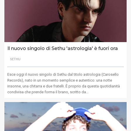
Il nuovo singolo di Sethu 'astrologia' è fuori ora
SETHU
Esce oggi il nuovo singolo di Sethu dal titolo astrologia (Carosello
Records), nato in un momento semplice e autentico: una notte
insonne, una chitarra e due fratelli. È proprio da questa quotidianità
condivisa che prende forma il brano, scritto da…