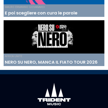
MAURO ERMANNO GIOVANARDI
E poi scegliere con cura le parole
AFRICA UNITE
NERO SU NERO, MANCA IL FIATO TOUR 2026