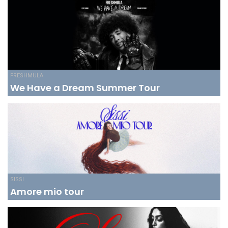
FRESHMULA
We Have a Dream Summer Tour
SISSI
Amore mio tour