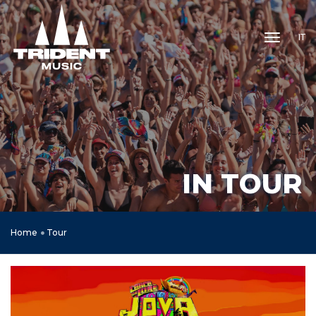
toggle 
IT
IN TOUR
Home
Tour