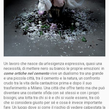
Un lavoro che nasce da un’esigenza espressiva, quasi una
necessità, di mettere nero su bianco le proprie emozioni: in
come ortiche nel cemento
vive un dualismo tra una grande
e una piccola città, tra il cemento e la natura, un confronto
crudo tra la vita della cantautrice prima e dopo il suo
trasferimento a Milano. Una città che offre tanto ma che può
diventare una costante sfida con sé stessi e con i propri
bisogni, una lotta tra chi si è e chi si vuole essere, tra ciò
che si considera giusto per sé e cosa è invece importante
fare. Un luogo dove si corre il rischio di vedere calpestata la