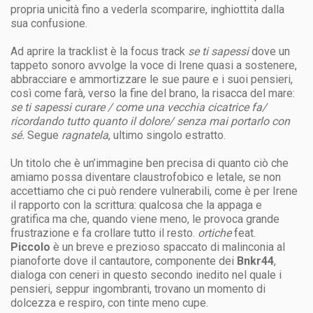
propria unicità fino a vederla scomparire, inghiottita dalla
sua confusione.
Ad aprire la tracklist è la focus track
se ti sapessi
dove un
tappeto sonoro avvolge la voce di Irene quasi a sostenere,
abbracciare e ammortizzare le sue paure e i suoi pensieri,
così come farà, verso la fine del brano, la risacca del mare:
se ti sapessi curare / come una vecchia cicatrice fa/
ricordando tutto quanto il dolore/ senza mai portarlo con
sé.
Segue
ragnatela
, ultimo singolo estratto.
Un titolo che è un’immagine ben precisa di quanto ciò che
amiamo possa diventare claustrofobico e letale, se non
accettiamo che ci può rendere vulnerabili, come è per Irene
il rapporto con la scrittura: qualcosa che la appaga e
gratifica ma che, quando viene meno, le provoca grande
frustrazione e fa crollare tutto il resto.
ortiche
feat.
Piccolo
è un breve e prezioso spaccato di malinconia al
pianoforte dove il cantautore, componente dei
Bnkr44
,
dialoga con ceneri in questo secondo inedito nel quale i
pensieri, seppur ingombranti, trovano un momento di
dolcezza e respiro, con tinte meno cupe.