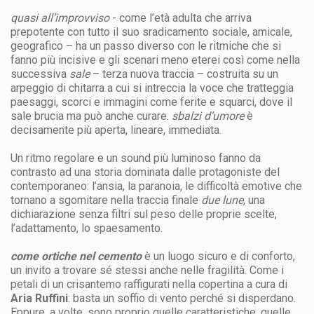
quasi all’improvviso
- come l’età adulta che arriva
prepotente con tutto il suo sradicamento sociale, amicale,
geografico – ha un passo diverso con le ritmiche che si
fanno più incisive e gli scenari meno eterei così come nella
successiva
sale
– terza nuova traccia – costruita su un
arpeggio di chitarra a cui si intreccia la voce che tratteggia
paesaggi, scorci e immagini come ferite e squarci, dove il
sale brucia ma può anche curare.
sbalzi d’umore
è
decisamente più aperta, lineare, immediata.
Un ritmo regolare e un sound più luminoso fanno da
contrasto ad una storia dominata dalle protagoniste del
contemporaneo: l’ansia, la paranoia, le difficoltà emotive che
tornano a sgomitare nella traccia finale
due lune
, una
dichiarazione senza filtri sul peso delle proprie scelte,
l’adattamento, lo spaesamento.
come ortiche nel cemento
è un luogo sicuro e di conforto,
un invito a trovare sé stessi anche nelle fragilità. Come i
petali di un crisantemo raffigurati nella copertina a cura di
Aria Ruffini
: basta un soffio di vento perché si disperdano.
Eppure, a volte, sono proprio quelle caratteristiche, quelle