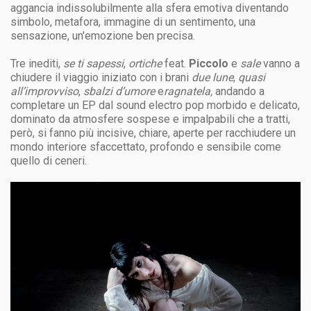
aggancia indissolubilmente alla sfera emotiva diventando
simbolo, metafora, immagine di un sentimento, una
sensazione, un'emozione ben precisa.
Tre inediti,
se ti sapessi
,
ortiche
feat.
Piccolo
e
sale
vanno a
chiudere il viaggio iniziato con i brani
due lune
,
quasi
all’improvviso
,
sbalzi d’umore
e
ragnatela
,
andando a
completare un EP dal sound electro pop morbido e delicato,
dominato da atmosfere sospese e impalpabili che a tratti,
però, si fanno più incisive, chiare, aperte per racchiudere un
mondo interiore sfaccettato, profondo e sensibile come
quello di ceneri.