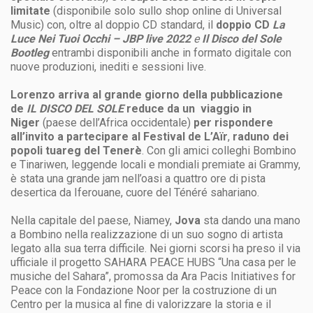
limitate
(disponibile solo sullo shop online di Universal
Music) con, oltre al doppio CD standard, il
doppio CD
La
Luce Nei Tuoi Occhi – JBP live 2022
e
Il
Disco del Sole
Bootleg
entrambi
disponibili anche in formato digitale con
nuove produzioni, inediti e sessioni live.
Lorenzo
arriva al grande giorno della pubblicazione
de
IL DISCO DEL SOLE
reduce da un viaggio in
Niger
(paese dell’Africa occidentale)
per rispondere
all’invito a partecipare al Festival de L’Aïr
,
raduno dei
popoli tuareg del Tenerè
. Con gli amici colleghi Bombino
e Tinariwen, leggende locali e mondiali premiate ai Grammy,
è stata una grande jam nell’oasi a quattro ore di pista
desertica da Iferouane, cuore del Ténéré sahariano.
Nella capitale del paese, Niamey,
Jova
sta dando una mano
a Bombino nella realizzazione di un suo sogno di artista
legato alla sua terra difficile. Nei giorni scorsi ha preso il via
ufficiale il progetto SAHARA PEACE HUBS “Una casa per le
musiche del Sahara”, promossa da Ara Pacis Initiatives for
Peace con la Fondazione Noor per la costruzione di un
Centro per la musica al fine di valorizzare la storia e il