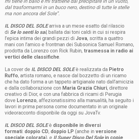
mi tiene in ballo e mi trattiene dal precipitare in un vuoto,
dal trasformarmi in un buco nero, destino di tutte le stelle
ma non ancora del Sole”.
IL DISCO DEL SOLE
arriva a un mese esatto dal rilascio
di
Se lo senti lo sai
, ballata dai toni caldi in cui si respira
l’epica intima dei grandi pezzi di
Jova
, scritta a quattro
mani con l’amico e frontman dei Subsonica Samuel Romano,
prodotta da Lorenzo con Rick Rubin,
trasmessa in radio ai
vertici delle classifiche
.
La cover de
IL DISCO DEL SOLE
è realizzata da
Pietro
Ruffo
, artista romano, e nasce dal bozzetto di un ricamo
che ha dato forma a un tappeto artigianale nato dall’amicizia
e dalla collaborazione con
Maria Grazia Chiuri
, direttore
creativo di Dior, e con una fabbrica di ricami di Perugia
dove
Lorenzo
, affezionatissimo alla manualità, ha seguito i
lavori in prima persona come documentato in un originale
videoracconto disponbile da oggi su JovaTv.
IL DISCO DEL SOLE
è
disponibile in diversi
formati
:
doppio CD
,
doppio LP
(anche in
versione
speciale colorata
), e
Il Super Disco Del Sole
in
copie