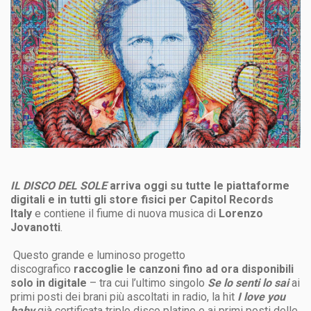
IL DISCO DEL SOLE
arriva oggi
su tutte le piattaforme
digitali e in tutti gli store fisici per Capitol Records
Italy
e contiene il fiume di nuova musica di
Lorenzo
Jovanotti
.
Questo grande e luminoso progetto
discografico
raccoglie le canzoni fino ad ora disponibili
solo in digitale
– tra cui l’ultimo singolo
Se lo senti lo sai
ai
primi posti dei brani più ascoltati in radio, la hit
I love you
baby
già certificata triplo disco platino e ai primi posti delle