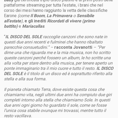
piattaforme streaming per tutta l’estate, i brani che nel
corso dei mesi hanno raggiunto la vetta delle classifiche
Earone
(come
Il Boom
,
La Primavera
o
Sensibile
all’estate
),
e gli inediti
Ricordati di vivere (primo
battito)
e
Mariacallas
.
“
IL DISCO DEL SOLE
raccoglie canzoni che sono nate in
questi due anni recenti e fulminei che hanno ribaltato
parecchie consuetudini.” –
racconta
Jovanotti
– “Per
dirne una che riguarda me e la mia musica, non ho scritto
queste canzoni perché fossero un album, le ho scritte una
alla volta per stare dentro alla musica, per tenere aperto un
ponte immaginario tra il mio cuore e tutto il resto.
IL DISCO
DEL SOLE
è il titolo di un disco ed è soprattutto riferito alla
stella e alla sua forma.
Il pianeta chiamato Terra, dove esiste questa cosa che
chiamiamo vita, negli ultimi due anni ha compiuto due giri
completi intorno alla stella che chiamiamo Sole. In questi
due anni ogni giorno ho guardato il sole, come se fosse
l’unica cosa stabile ovunque mi trovassi, mentre tutto il
resto vacillava.