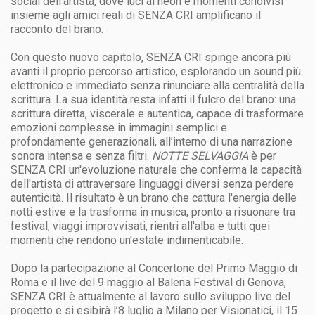
social dell’artista, dove luci al neon e momenti condivisi
insieme agli amici reali di SENZA CRI amplificano il
racconto del brano.
Con questo nuovo capitolo, SENZA CRI spinge ancora più
avanti il proprio percorso artistico, esplorando un sound più
elettronico e immediato senza rinunciare alla centralità della
scrittura. La sua identità resta infatti il fulcro del brano: una
scrittura diretta, viscerale e autentica, capace di trasformare
emozioni complesse in immagini semplici e
profondamente generazionali, all’interno di una narrazione
sonora intensa e senza filtri.
NOTTE SELVAGGIA
è per
SENZA CRI un'evoluzione naturale che conferma la capacità
dell'artista di attraversare linguaggi diversi senza perdere
autenticità. Il risultato è un brano che cattura l'energia delle
notti estive e la trasforma in musica, pronto a risuonare tra
festival, viaggi improvvisati, rientri all'alba e tutti quei
momenti che rendono un'estate indimenticabile.
Dopo la partecipazione al Concertone del Primo Maggio di
Roma e il live del 9 maggio al Balena Festival di Genova,
SENZA CRI è attualmente al lavoro sullo sviluppo live del
progetto e si esibirà l’8 luglio a Milano per Visionatici, il 15