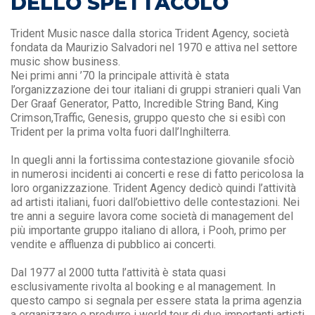
DELLO SPETTACOLO
Trident Music nasce dalla storica Trident Agency, società
fondata da Maurizio Salvadori nel 1970 e attiva nel settore
music show business.
Nei primi anni ’70 la principale attività è stata
l’organizzazione dei tour italiani di gruppi stranieri quali Van
Der Graaf Generator, Patto, Incredible String Band, King
Crimson,Traffic, Genesis, gruppo questo che si esibì con
Trident per la prima volta fuori dall’Inghilterra.
In quegli anni la fortissima contestazione giovanile sfociò
in numerosi incidenti ai concerti e rese di fatto pericolosa la
loro organizzazione. Trident Agency dedicò quindi l’attività
ad artisti italiani, fuori dall’obiettivo delle contestazioni. Nei
tre anni a seguire lavora come società di management del
più importante gruppo italiano di allora, i Pooh, primo per
vendite e affluenza di pubblico ai concerti.
Dal 1977 al 2000 tutta l’attività è stata quasi
esclusivamente rivolta al booking e al management. In
questo campo si segnala per essere stata la prima agenzia
a organizzare e produrre i world tour di due importanti artisti